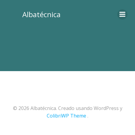
Albatécnica
© 2026 Albatécnica. Creado usando WordPress y
ColibriWP Theme
.